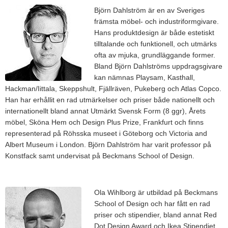
Björn Dahlström är en av Sveriges
främsta möbel- och industriformgivare.
Hans produktdesign är både estetiskt
tilltalande och funktionell, och utmärks
ofta av mjuka, grundläggande former.
Bland Björn Dahlströms uppdragsgivare
kan nämnas Playsam, Kasthall,
Hackman/Iittala, Skeppshult, Fjällräven, Pukeberg och Atlas Copco.
Han har erhållit en rad utmärkelser och priser både nationellt och
internationellt bland annat Utmärkt Svensk Form (8 ggr), Årets
möbel, Sköna Hem och Design Plus Prize, Frankfurt och finns
representerad på Röhsska museet i Göteborg och Victoria and
Albert Museum i London. Björn Dahlström har varit professor på
Konstfack samt undervisat på Beckmans School of Design.
Ola Wihlborg är utbildad på Beckmans
School of Design och har fått en rad
priser och stipendier, bland annat Red
Dot Design Award och Ikea Stipendiet.