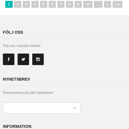
1
»»
2
3
4
5
6
7
8
9
10
…
»
FÖLJ OSS
Följ oss i sociala medier
NYHETSBREV
Prenumerera på vårt nyhetsbrev
INFORMATION