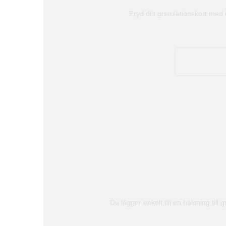
Pryd ditt gratulationskort med
Du lägger enkelt till en hälsning till