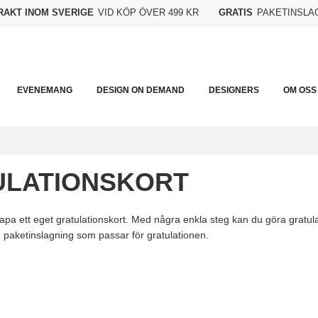
FRAKT INOM SVERIGE
VID KÖP ÖVER 499 KR
GRATIS
PAKETINSLA
EVENEMANG
DESIGN ON DEMAND
DESIGNERS
OM OSS
ULATIONSKORT
skapa ett eget gratulationskort. Med några enkla steg kan du göra gratul
en paketinslagning som passar för gratulationen.