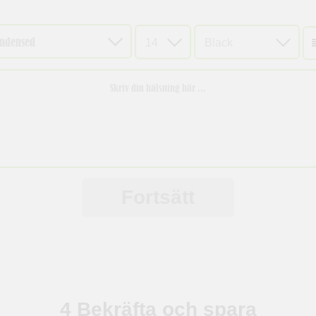
Välj
Välj
storlek
färg
Fortsätt
4
Bekräfta och spara