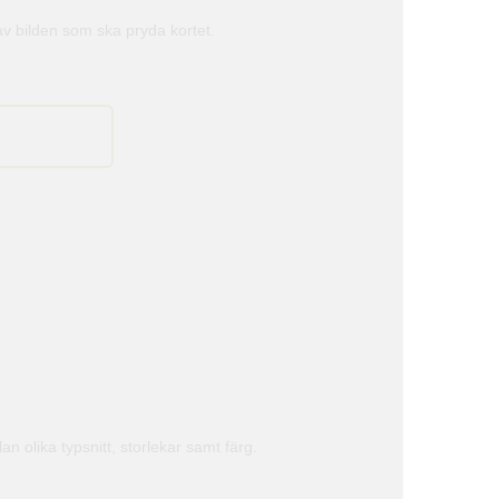
av bilden som ska pryda kortet.
an olika typsnitt, storlekar samt färg.