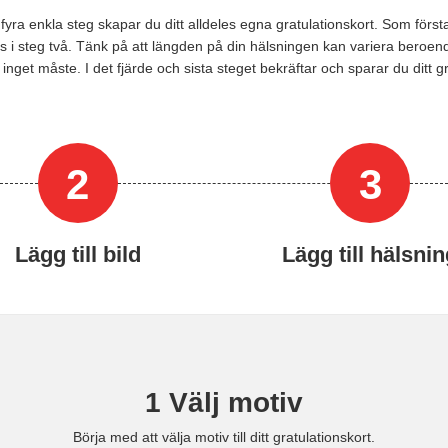
 fyra enkla steg skapar du ditt alldeles egna gratulationskort. Som förs
s i steg två. Tänk på att längden på din hälsningen kan variera beroende p
ock inget måste. I det fjärde och sista steget bekräftar och sparar du di
2
3
Lägg till bild
Lägg till hälsni
1
Välj motiv
Börja med att välja motiv till ditt gratulationskort.