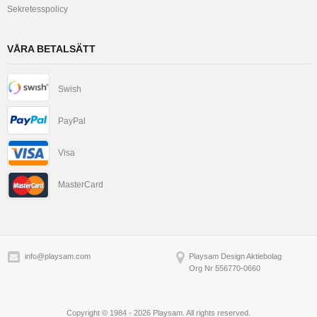
Sekretesspolicy
VÅRA BETALSÄTT
Swish
PayPal
Visa
MasterCard
info@playsam.com
Playsam Design Aktiebolag
Org Nr 556770-0660
Copyright © 1984 - 2026 Playsam. All rights reserved.