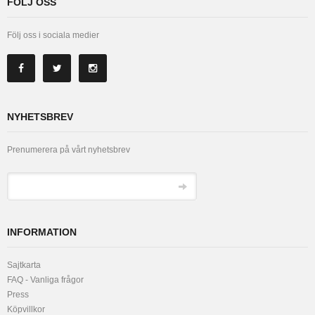
FÖLJ OSS
Följ oss i sociala medier
NYHETSBREV
Prenumerera på vårt nyhetsbrev
INFORMATION
Sajtkarta
FAQ - Vanliga frågor
Press
Köpvillkor